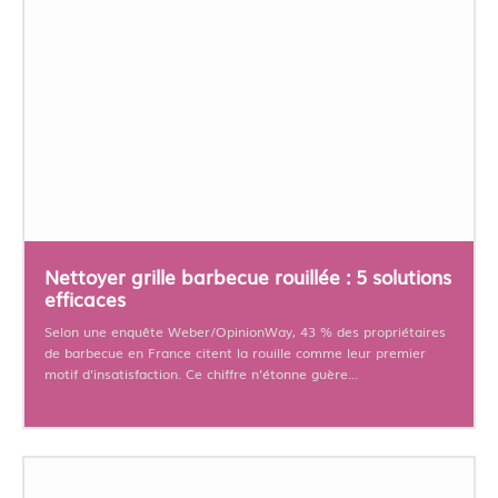
Nettoyer grille barbecue rouillée : 5 solutions
efficaces
Selon une enquête Weber/OpinionWay, 43 % des propriétaires
de barbecue en France citent la rouille comme leur premier
motif d'insatisfaction. Ce chiffre n'étonne guère...