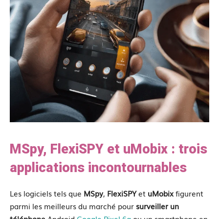
MSpy, FlexiSPY et uMobix : trois
applications incontournables
Les logiciels tels que
MSpy
,
FlexiSPY
et
uMobix
figurent
parmi les meilleurs du marché pour
surveiller un
téléphone
Android
Google Pixel 6a
ou un smartphone en