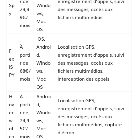
r de
enregistrement d’appels, suivi
Sp
Windo
29,9
des messages, accès aux
y
ws,
9€/
fichiers multimédias
Mac
mois
OS
iOS,
À
Androi
Localisation GPS,
Fl
parti
d,
enregistrement d’appels, suivi
ex
r de
Windo
des messages, accès aux
iS
68€/
ws,
fichiers multimédias,
PY
mois
Mac
interception des appels
OS
H
À
Androi
Localisation GPS,
ov
parti
d,
enregistrement d’appels, suivi
er
r de
Windo
des messages, accès aux
w
24,9
ws,
fichiers multimédias, capture
at
5€/
Mac
d’écran
ch
mois
OS