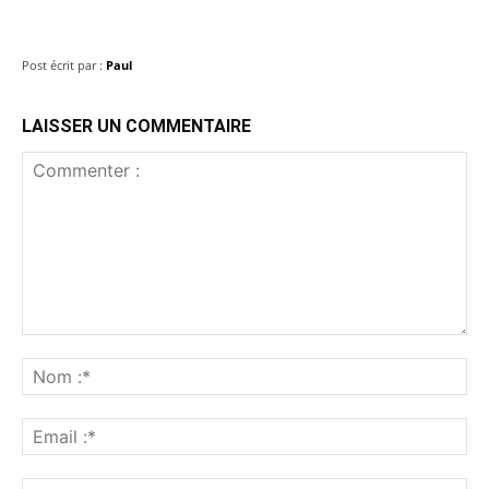
Post écrit par :
Paul
LAISSER UN COMMENTAIRE
Commenter
:
No
:*
Ema
:*
Sit