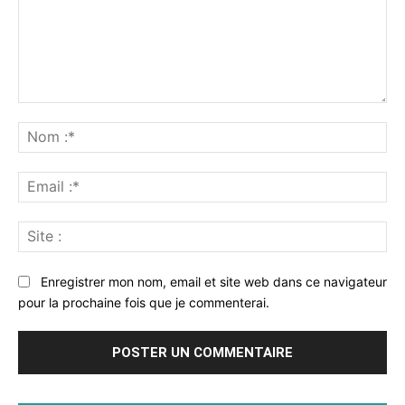
Commenter
:
No
:*
Ema
:*
Sit
:
Enregistrer mon nom, email et site web dans ce navigateur
pour la prochaine fois que je commenterai.