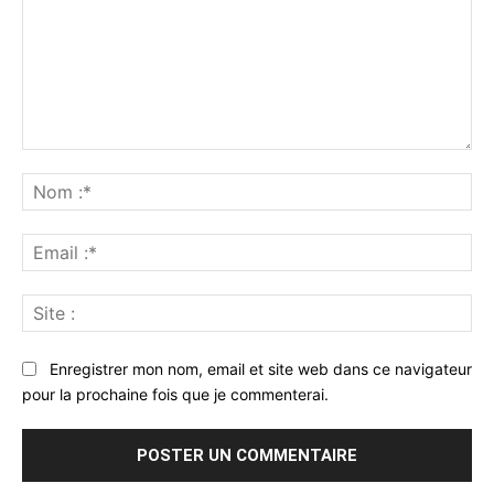
Commenter
:
No
:*
Ema
:*
Sit
:
Enregistrer mon nom, email et site web dans ce navigateur
pour la prochaine fois que je commenterai.