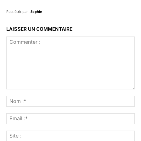
Post écrit par :
Sophie
LAISSER UN COMMENTAIRE
Commenter
:
No
:*
Ema
:*
Sit
: