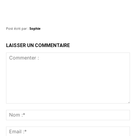
Post écrit par :
Sophie
LAISSER UN COMMENTAIRE
Commenter
:
No
:*
Ema
:*