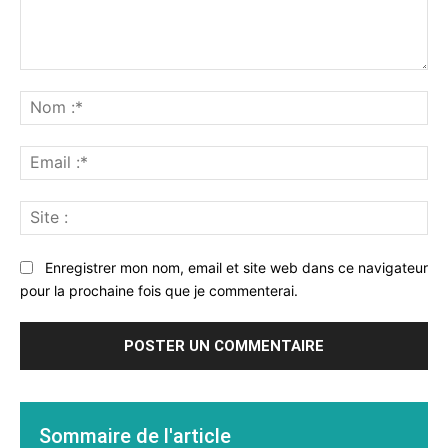
Commenter
:
No
:*
Ema
:*
Sit
:
Enregistrer mon nom, email et site web dans ce navigateur
pour la prochaine fois que je commenterai.
Sommaire de l'article