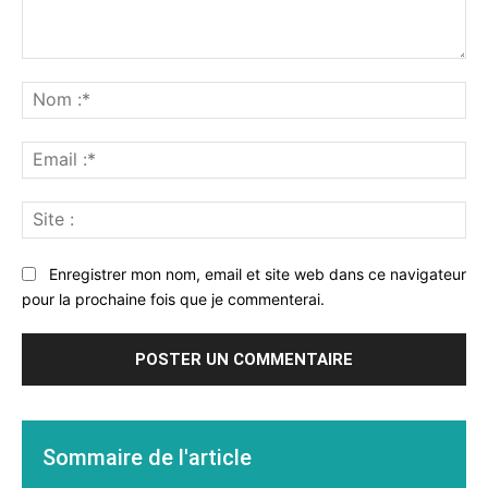
Commenter
:
No
:*
Ema
:*
Sit
:
Enregistrer mon nom, email et site web dans ce navigateur
pour la prochaine fois que je commenterai.
Sommaire de l'article