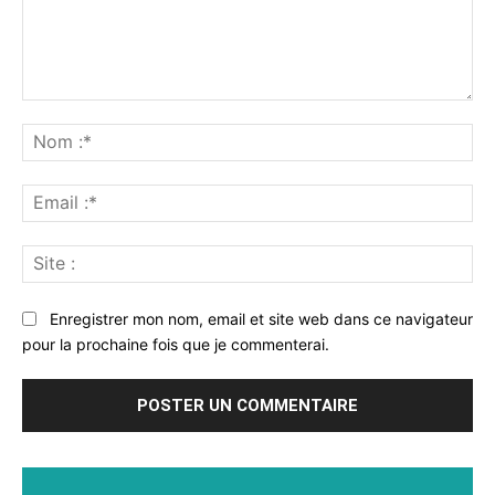
Commenter
:
No
:*
Ema
:*
Sit
:
Enregistrer mon nom, email et site web dans ce navigateur
pour la prochaine fois que je commenterai.