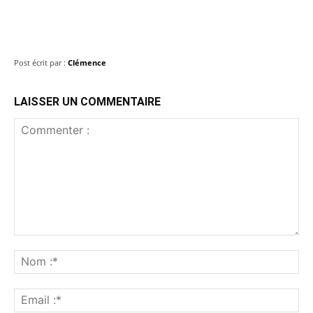
Post écrit par :
Clémence
LAISSER UN COMMENTAIRE
Commenter
:
No
:*
Ema
:*