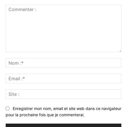
Commenter
:
No
:*
Ema
:*
Sit
:
Enregistrer mon nom, email et site web dans ce navigateur
pour la prochaine fois que je commenterai.