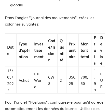
globale
Dans l’onglet “Journal des mouvements”, créez les
colonnes suivantes:
F
D
Cod
Q
Type
Inves
Prix
Mon
r
e
Dat
e/Ti
ua
d’opér
tisse
unit
tant
a
v
e
cke
nti
ation
ment
aire
total
i
is
r
té
s
e
13/
1
ETF
E
05/
CW
350,
700,
,
Achat
Worl
2
U
202
8
25
50
9
d
R
3
9
Pour l’onglet “Positions”, configurez-le pour qu’il agrège
automatiquement les données du journal. Utilisez des