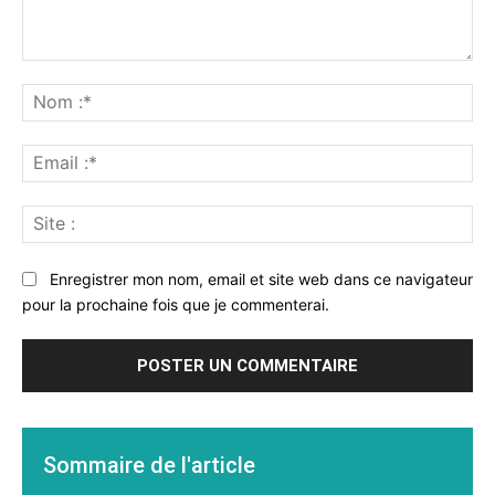
Commenter
:
No
:*
Ema
:*
Sit
:
Enregistrer mon nom, email et site web dans ce navigateur
pour la prochaine fois que je commenterai.
Sommaire de l'article