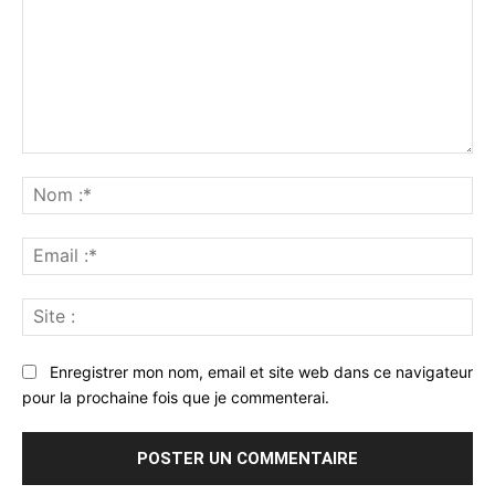
Commenter
:
No
:*
Ema
:*
Sit
:
Enregistrer mon nom, email et site web dans ce navigateur
pour la prochaine fois que je commenterai.