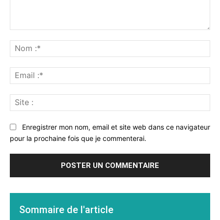
Commenter
:
No
:*
Ema
:*
Sit
:
Enregistrer mon nom, email et site web dans ce navigateur
pour la prochaine fois que je commenterai.
Sommaire de l'article