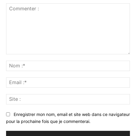
Commenter
:
No
:*
Ema
:*
Sit
:
Enregistrer mon nom, email et site web dans ce navigateur
pour la prochaine fois que je commenterai.