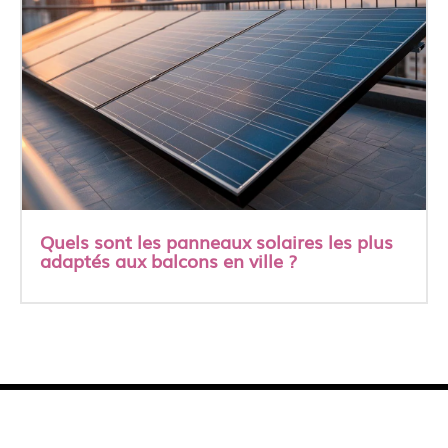
Quels sont les panneaux solaires les plus
adaptés aux balcons en ville ?
A propos
Contact
Les publications
Mentions Légales
Softrevolutionzine.org