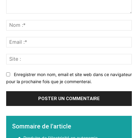
Commenter
:
No
:*
Ema
:*
Sit
:
Enregistrer mon nom, email et site web dans ce navigateur
pour la prochaine fois que je commenterai.
Sommaire de l'article
Produire de l’électricité en autonomie