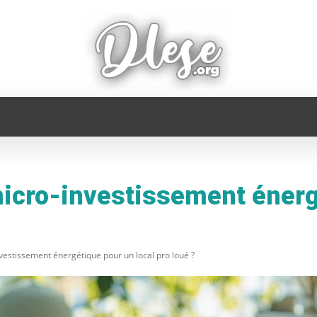
FAMILLE
INFORMATIQUE
MAISON
MODE
icro-investissement énergé
estissement énergétique pour un local pro loué ?