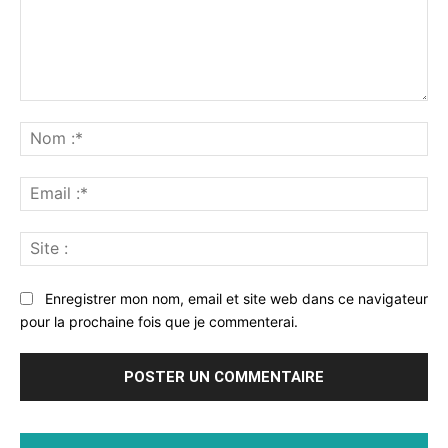
Commenter
:
No
:*
Ema
:*
Sit
:
Enregistrer mon nom, email et site web dans ce navigateur
pour la prochaine fois que je commenterai.