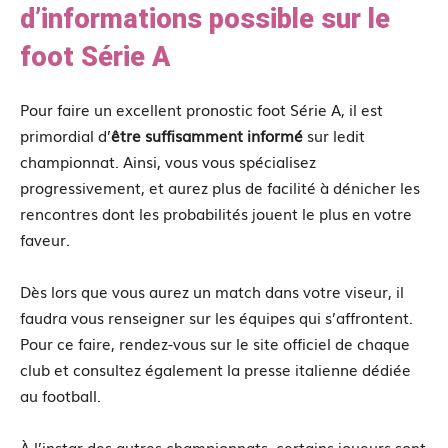
d’informations possible sur le
foot Série A
Pour faire un excellent pronostic foot Série A, il est
primordial d’
être suffisamment informé
sur ledit
championnat. Ainsi, vous vous spécialisez
progressivement, et aurez plus de facilité à dénicher les
rencontres dont les probabilités jouent le plus en votre
faveur.
Dès lors que vous aurez un match dans votre viseur, il
faudra vous renseigner sur les équipes qui s’affrontent.
Pour ce faire, rendez-vous sur le site officiel de chaque
club et consultez également la presse italienne dédiée
au football.
À l’instar des autres championnats, certains joueurs sont