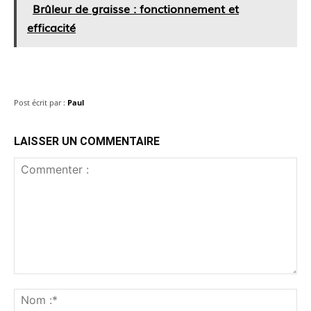
Brûleur de graisse : fonctionnement et
efficacité
Post écrit par :
Paul
LAISSER UN COMMENTAIRE
Commenter
:
No
:*