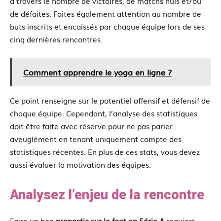
à travers le nombre de victoires, de matchs nuls et/ou
de défaites. Faites également attention au nombre de
buts inscrits et encaissés par chaque équipe lors de ses
cinq dernières rencontres.
Comment apprendre le yoga en ligne ?
Ce point renseigne sur le potentiel offensif et défensif de
chaque équipe. Cependant, l’analyse des statistiques
doit être faite avec réserve pour ne pas parier
aveuglément en tenant uniquement compte des
statistiques récentes. En plus de ces stats, vous devez
aussi évaluer la motivation des équipes.
Analysez l’enjeu de la rencontre
Faire un bon
pronostic sur le foot en Série A
requiert