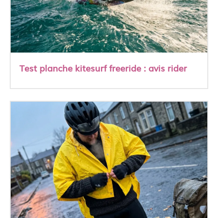
Test planche kitesurf freeride : avis rider