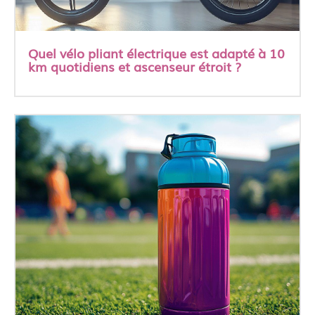
Quel vélo pliant électrique est adapté à 10
km quotidiens et ascenseur étroit ?