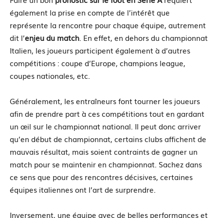
également la prise en compte de l’intérêt que
représente la rencontre pour chaque équipe, autrement
dit l’
enjeu du match
. En effet, en dehors du championnat
Italien, les joueurs participent également à d’autres
compétitions : coupe d’Europe, champions league,
coupes nationales, etc.
Généralement, les entraîneurs font tourner les joueurs
afin de prendre part à ces compétitions tout en gardant
un œil sur le championnat national. Il peut donc arriver
qu’en début de championnat, certains clubs affichent de
mauvais résultat, mais soient contraints de gagner un
match pour se maintenir en championnat. Sachez dans
ce sens que pour des rencontres décisives, certaines
équipes italiennes ont l’art de surprendre.
Inversement, une équipe avec de belles performances et