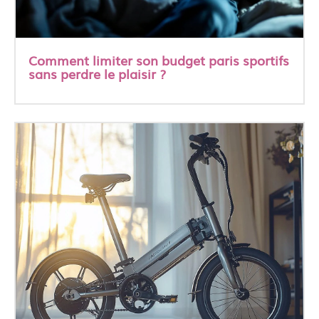
Comment limiter son budget paris sportifs
sans perdre le plaisir ?