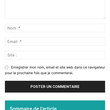
Commenter
:
No
:*
Ema
:*
Sit
:
Enregistrer mon nom, email et site web dans ce navigateur
pour la prochaine fois que je commenterai.
Sommaire de l'article