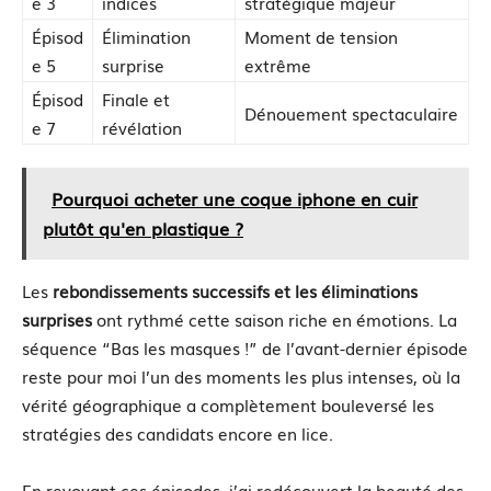
e 3
indices
stratégique majeur
Épisod
Élimination
Moment de tension
e 5
surprise
extrême
Épisod
Finale et
Dénouement spectaculaire
e 7
révélation
Pourquoi acheter une coque iphone en cuir
plutôt qu'en plastique ?
Les
rebondissements successifs et les éliminations
surprises
ont rythmé cette saison riche en émotions. La
séquence “Bas les masques !” de l’avant-dernier épisode
reste pour moi l’un des moments les plus intenses, où la
vérité géographique a complètement bouleversé les
stratégies des candidats encore en lice.
En revoyant ces épisodes, j’ai redécouvert la beauté des