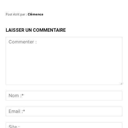
Post écrit par :
Clémence
LAISSER UN COMMENTAIRE
Commenter
:
No
:*
Ema
:*
Sit