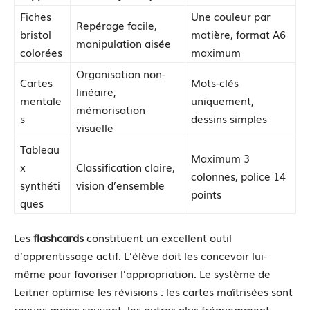
Fiches
Une couleur par
Repérage facile,
bristol
matière, format A6
manipulation aisée
colorées
maximum
Organisation non-
Cartes
Mots-clés
linéaire,
mentale
uniquement,
mémorisation
s
dessins simples
visuelle
Tableau
Maximum 3
x
Classification claire,
colonnes, police 14
synthéti
vision d’ensemble
points
ques
Les
flashcards
constituent un excellent outil
d’apprentissage actif. L’élève doit les concevoir lui-
même pour favoriser l’appropriation. Le système de
Leitner optimise les révisions : les cartes maîtrisées sont
revues moins souvent, les autres plus fréquemment.