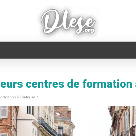
FAMILLE
INFORMATIQUE
MAISON
MODE
leurs centres de formation
 formation à Toulouse ?