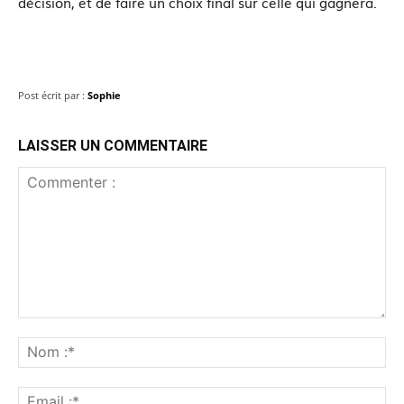
décision, et de faire un choix final sur celle qui gagnera.
Post écrit par :
Sophie
LAISSER UN COMMENTAIRE
Commenter
:
No
:*
Ema