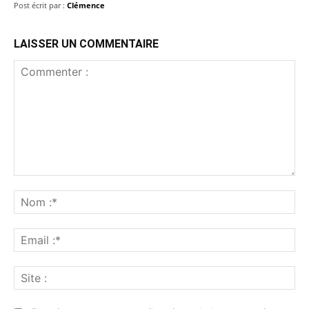
Post écrit par :
Clémence
LAISSER UN COMMENTAIRE
Commenter
:
No
:*
Ema
:*
Sit
: