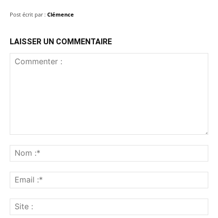
Post écrit par :
Clémence
LAISSER UN COMMENTAIRE
Commenter
:
No
:*
Ema
:*
Sit
: