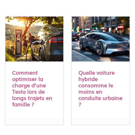
Comment
Quelle voiture
optimiser la
hybride
charge d’une
consomme le
Tesla lors de
moins en
longs trajets en
conduite urbaine
famille ?
?