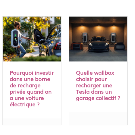
Pourquoi investir
Quelle wallbox
dans une borne
choisir pour
de recharge
recharger une
privée quand on
Tesla dans un
a une voiture
garage collectif ?
électrique ?