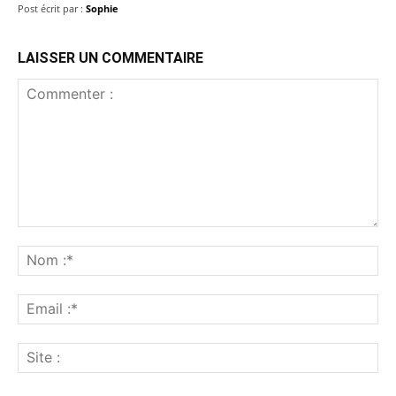
Post écrit par :
Sophie
LAISSER UN COMMENTAIRE
Commenter
:
No
:*
Ema
:*
Sit
: