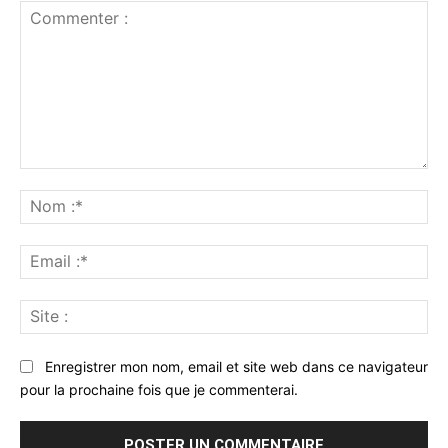
Commenter
:
No
:*
Ema
:*
Sit
:
Enregistrer mon nom, email et site web dans ce navigateur
pour la prochaine fois que je commenterai.