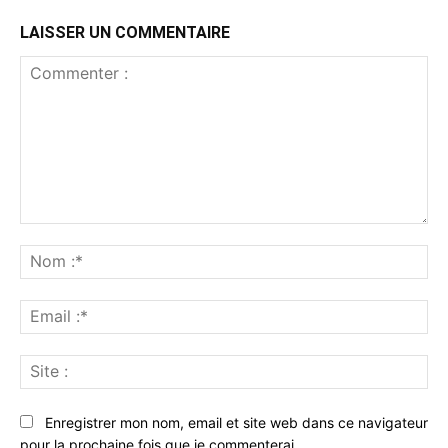
LAISSER UN COMMENTAIRE
Commenter
:
No
:*
Ema
:*
Sit
:
Enregistrer mon nom, email et site web dans ce navigateur
pour la prochaine fois que je commenterai.