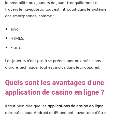
la possibilité aux joueurs de jouer tranquillement à
travers le navigateur, tout est introduit dans le système
des smartphones, comme :
Java.
HTML5.
Flash.
Les joueurs n’ont pas à se préoccuper aux précisions
d’ordre technique, tout est inclus dans leur appareil.
Quels sont les avantages d’une
application de casino en ligne ?
Il faut bien dire que les
applications de casino en ligne
adressées pour Android et iPhone ont l’avantage d’être