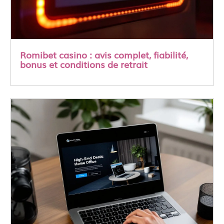
Romibet casino : avis complet, fiabilité,
bonus et conditions de retrait