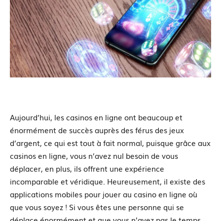
Aujourd’hui, les casinos en ligne ont beaucoup et
énormément de succès
auprès des férus des jeux
d’argent, ce qui est tout à fait normal, puisque grâce aux
casinos en ligne, vous n’avez nul besoin de vous
déplacer, en plus, ils offrent une expérience
incomparable et véridique. Heureusement, il existe des
applications mobiles pour jouer au casino en ligne où
que vous soyez ! Si vous êtes une personne qui se
déplace énormément et que
vous n’avez pas le temps