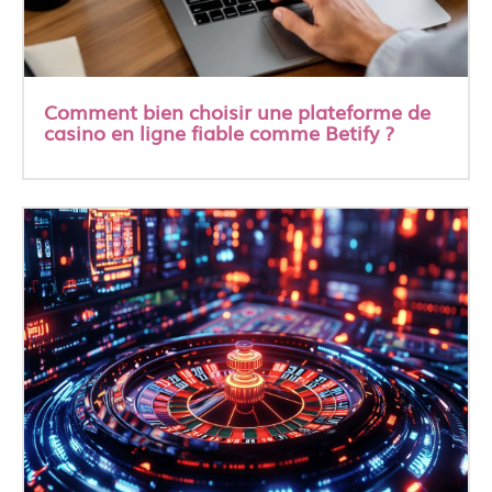
Comment bien choisir une plateforme de
casino en ligne fiable comme Betify ?