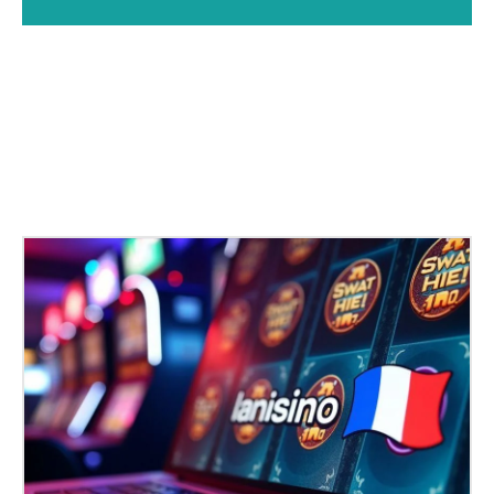
Facebook
X
Pinterest
WhatsApp