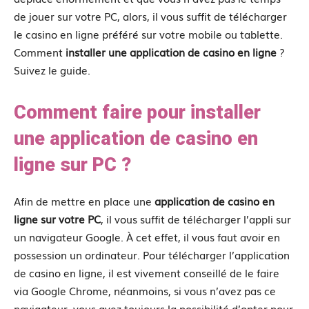
de jouer sur votre PC, alors, il vous suffit de télécharger
le casino en ligne préféré sur votre mobile ou tablette.
Comment
installer une application de casino en ligne
?
Suivez le guide.
Comment faire pour installer
une application de casino en
ligne sur PC ?
Afin de mettre en place une
application de casino en
ligne sur votre
PC
, il vous suffit de télécharger l’appli sur
un navigateur Google. À cet effet, il vous faut avoir en
possession un ordinateur. Pour télécharger l’application
de casino en ligne, il est vivement conseillé de le faire
via Google Chrome, néanmoins, si vous n’avez pas ce
navigateur, vous avez toujours la possibilité d’opter pour