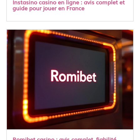
Instasino casino en ligne : avis complet et
guide pour jouer en France
Romibet casino : avis complet, fiabilité,