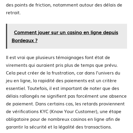
des points de friction, notamment autour des délais de
retrait.
Comment jouer sur un casino en ligne depuis
Bordeaux ?
Il est vrai que plusieurs témoignages font état de
virements qui auraient pris plus de temps que prévu.
Cela peut créer de la frustration, car dans l’univers du
jeu en ligne, la rapidité des paiements est un critère
essentiel. Toutefois, il est important de noter que des
délais rallongés ne signifient pas forcément une absence
de paiement. Dans certains cas, les retards proviennent
de vérifications KYC (Know Your Customer), une étape
obligatoire pour de nombreux casinos en ligne afin de
garantir la sécurité et la légalité des transactions.