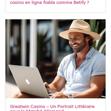
casino en ligne fiable comme Betify ?
Greatwin Casino – Un Portrait Littéraire
pour le Marché Allemand