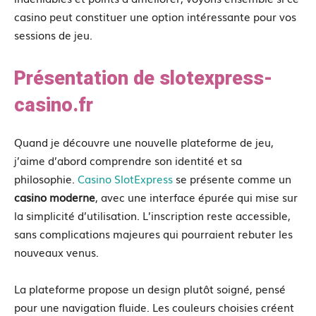
casino peut constituer une option intéressante pour vos
sessions de jeu.
Présentation de slotexpress-
casino.fr
Quand je découvre une nouvelle plateforme de jeu,
j’aime d’abord comprendre son identité et sa
philosophie.
Casino SlotExpress
se présente comme un
casino moderne
, avec une interface épurée qui mise sur
la simplicité d’utilisation. L’inscription reste accessible,
sans complications majeures qui pourraient rebuter les
nouveaux venus.
La plateforme propose un design plutôt soigné, pensé
pour une navigation fluide. Les couleurs choisies créent