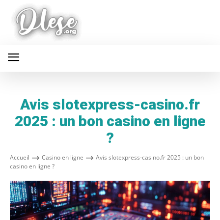
Avis slotexpress-casino.fr
2025 : un bon casino en ligne
?
Accueil
Casino en ligne
Avis slotexpress-casino.fr 2025 : un bon
casino en ligne ?