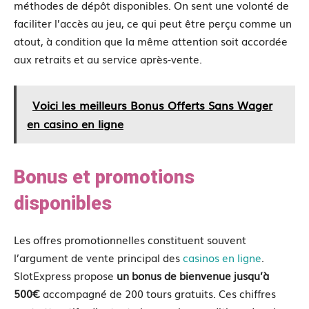
méthodes de dépôt disponibles. On sent une volonté de
faciliter l’accès au jeu, ce qui peut être perçu comme un
atout, à condition que la même attention soit accordée
aux retraits et au service après-vente.
Voici les meilleurs Bonus Offerts Sans Wager
en casino en ligne
Bonus et promotions
disponibles
Les offres promotionnelles constituent souvent
l’argument de vente principal des
casinos en ligne
.
SlotExpress propose
un bonus de bienvenue jusqu’à
500€
accompagné de 200 tours gratuits. Ces chiffres