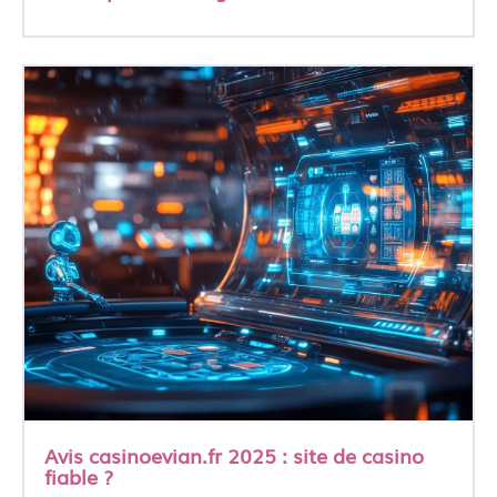
Avis casinoevian.fr 2025 : site de casino
fiable ?