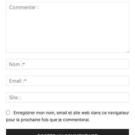
Commenter
:
No
:*
Ema
:*
Sit
:
Enregistrer mon nom, email et site web dans ce navigateur
pour la prochaine fois que je commenterai.