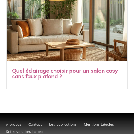
Quel éclairage choisir pour un salon cosy
sans faux plafond ?
A propos
Contact
Les publications
Mentions Légales
Softrevolutionzine.org