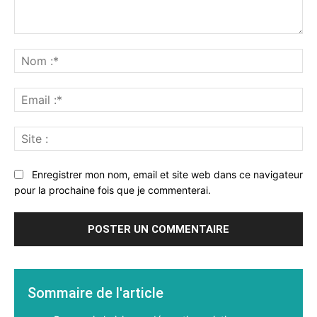
Commenter
:
No
:*
Ema
:*
Sit
:
Enregistrer mon nom, email et site web dans ce navigateur
pour la prochaine fois que je commenterai.
Sommaire de l'article