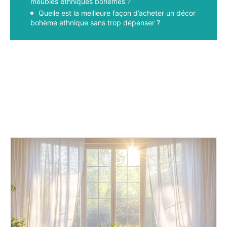
meubles ethniques bohèmes ?
Quelle est la meilleure façon d’acheter un décor
bohème ethnique sans trop dépenser ?
Facebook
X
Pinterest
WhatsApp