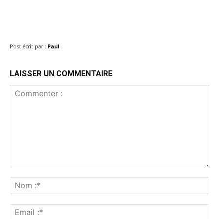
Post écrit par :
Paul
LAISSER UN COMMENTAIRE
Commenter
:
No
:*
Ema