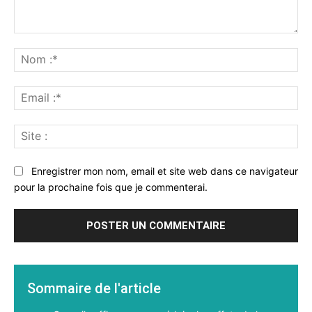
Commenter
:
No
:*
Ema
:*
Sit
:
Enregistrer mon nom, email et site web dans ce navigateur
pour la prochaine fois que je commenterai.
Sommaire de l'article