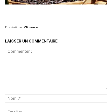
Post écrit par :
Clémence
LAISSER UN COMMENTAIRE
Commenter
:
No
:*
Ema