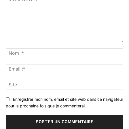
Commenter
:
No
:*
Ema
:*
Sit
:
Enregistrer mon nom, email et site web dans ce navigateur
pour la prochaine fois que je commenterai.