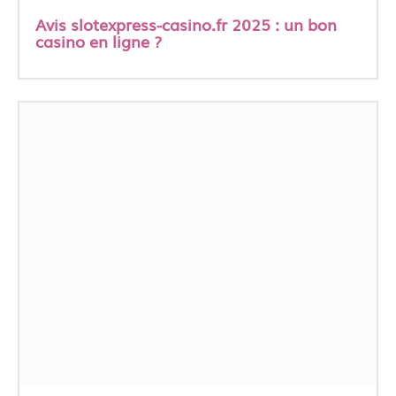
Avis slotexpress-casino.fr 2025 : un bon
casino en ligne ?