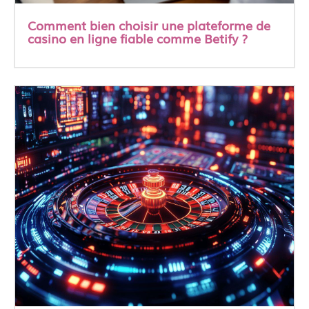
Comment bien choisir une plateforme de
casino en ligne fiable comme Betify ?