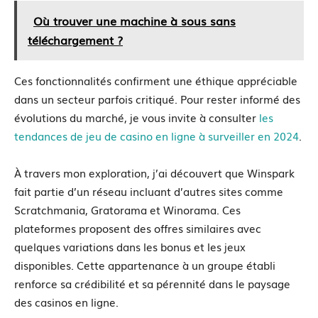
Où trouver une machine à sous sans
téléchargement ?
Ces fonctionnalités confirment une éthique appréciable
dans un secteur parfois critiqué. Pour rester informé des
évolutions du marché, je vous invite à consulter
les
tendances de jeu de casino en ligne à surveiller en 2024
.
À travers mon exploration, j’ai découvert que Winspark
fait partie d’un réseau incluant d’autres sites comme
Scratchmania, Gratorama et Winorama. Ces
plateformes proposent des offres similaires avec
quelques variations dans les bonus et les jeux
disponibles. Cette appartenance à un groupe établi
renforce sa crédibilité et sa pérennité dans le paysage
des casinos en ligne.