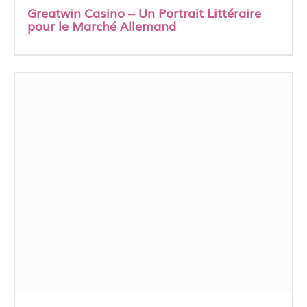
Greatwin Casino – Un Portrait Littéraire
pour le Marché Allemand