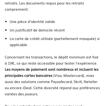
retraits. Les documents requis pour les retraits
comprennent:
Une pièce d’identité valide
Un justificatif de domicile récent
La carte de crédit utilisée (partiellement masquée) si
applicable
Concernant les transactions, le dépôt minimum est fixé
à 10€, ce qui reste accessible pour tester l’expérience.
Les moyens de paiement sont nombreux et incluent les
principales cartes bancaires
(Visa, Mastercard), mais
aussi des solutions comme Paysafecard, Skrill, Neteller
ou encore iDeal. Cette diversité répond aux préférences
variées des joueurs.
Pour les retraits, trois options principales sont