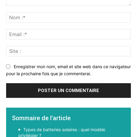
Commenter
:
No
:*
Ema
:*
Sit
:
Enregistrer mon nom, email et site web dans ce navigateur
pour la prochaine fois que je commenterai.
Sommaire de l'article
Types de batteries solaires : quel modèle
privilégier ?