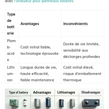
avec
l’onduleur pour panneaux solaires
.
Type
de
Avantages
Inconvénients
batt
erie
Plom
Durée de vie limitée,
b-
Coût initial faible,
sensibilité aux
acid
technologie éprouvée
décharges profondes
e
Lithi
Longue durée de vie,
Coût initial élevé,
um-
haute efficacité,
risque d’emballement
ion
faible maintenance
thermique