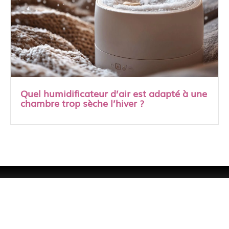
Quel humidificateur d’air est adapté à une
chambre trop sèche l’hiver ?
A propos
Contact
Les publications
Mentions Légales
Softrevolutionzine.org
© Copyright Dlese.org