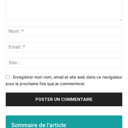
Commenter
:
No
:*
Ema
:*
Sit
:
Enregistrer mon nom, email et site web dans ce navigateur
pour la prochaine fois que je commenterai.
Sommaire de l'article