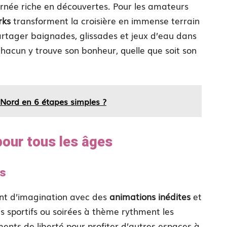
urnée riche en découvertes. Pour les amateurs
rks
transforment la croisière en immense terrain
artager baignades, glissades et jeux d’eau dans
cun y trouve son bonheur, quelle que soit son
 Nord en 6 étapes simples ?
our tous les âges
es
ent d’imagination avec des
animations inédites
et
fis sportifs ou soirées à thème rythment les
ents de liberté pour profiter d’autres espaces à