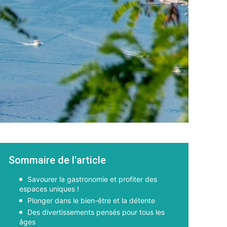
Sommaire de l'article
Savourer la gastronomie et profiter des
espaces uniques !
Plonger dans le bien-être et la détente
Des divertissements pensés pour tous les
âges