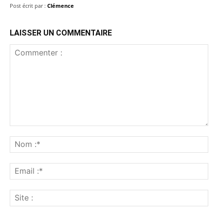
Post écrit par :
Clémence
LAISSER UN COMMENTAIRE
Commenter
:
No
:*
Ema
:*
Sit
: