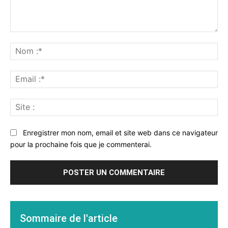
Commenter
:
No
:*
Ema
:*
Sit
:
Enregistrer mon nom, email et site web dans ce navigateur
pour la prochaine fois que je commenterai.
Sommaire de l'article