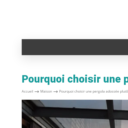
ADMINISTRATION
ANIMAUX
AUTO
Pourquoi choisir une 
Accueil
Maison
Pourquoi choisir une pergola adossée plutô