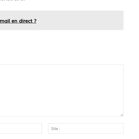
ail en direct ?
Email
Site
:*
: