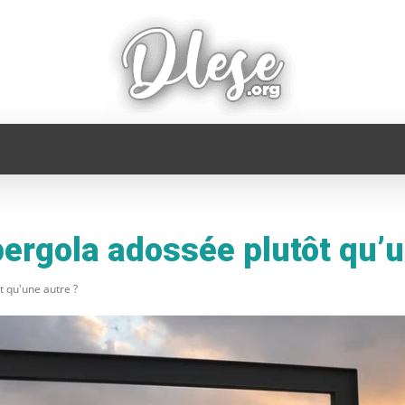
FAMILLE
INFORMATIQUE
MAISON
MODE
pergola adossée plutôt qu’u
t qu'une autre ?