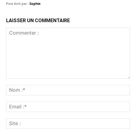
Post écrit par :
Sophie
LAISSER UN COMMENTAIRE
Commenter
:
No
:*
Ema
:*
Sit
: