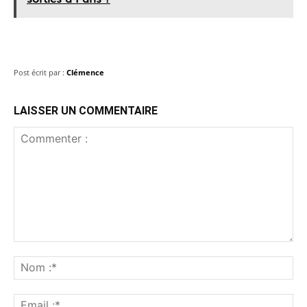
Post écrit par :
Clémence
LAISSER UN COMMENTAIRE
Commenter
:
No
:*
Ema